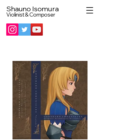
Shauno Isomura
Violinist & Composer